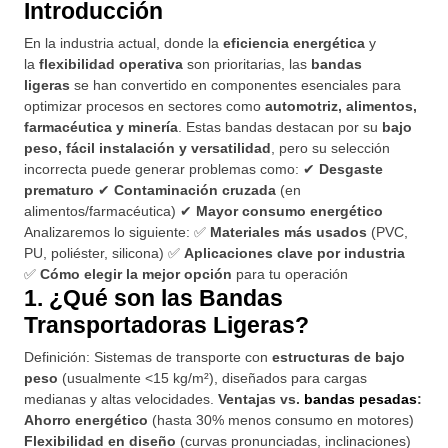
Introducción
En la industria actual, donde la
eficiencia energética
y
la
flexibilidad operativa
son prioritarias, las
bandas
ligeras
se han convertido en componentes esenciales para
optimizar procesos en sectores como
automotriz, alimentos,
farmacéutica y minería
. Estas bandas destacan por su
bajo
peso, fácil instalación y versatilidad
, pero su selección
incorrecta puede generar problemas como: ✔
Desgaste
prematuro
✔
Contaminación cruzada
(en
alimentos/farmacéutica) ✔
Mayor consumo energético
Analizaremos lo siguiente: ✅
Materiales más usados
(PVC,
PU, poliéster, silicona) ✅
Aplicaciones clave por industria
✅
Cómo elegir la mejor opción
para tu operación
1. ¿Qué son las Bandas
Transportadoras Ligeras?
Definición: Sistemas de transporte con
estructuras de bajo
peso
(usualmente <15 kg/m²), diseñados para cargas
medianas y altas velocidades.
Ventajas vs.
bandas pesadas
:
Ahorro energético
(hasta 30% menos consumo en motores)
Flexibilidad en diseño
(curvas pronunciadas, inclinaciones)