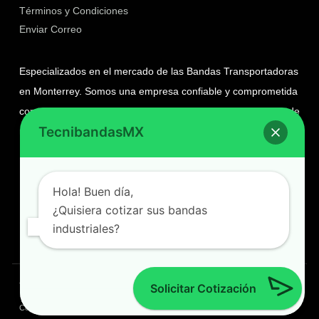
Términos y Condiciones
Enviar Correo
Especializados en el mercado de las Bandas Transportadoras
en Monterrey. Somos una empresa confiable y comprometida
con nuestros clientes, con amplia experiencia en el manejo de
TecnibandasMX
materiales.
Ave. Ignacio Morones Prieto #4020 Ote. Col. Esmeralda,
Hola! Buen día,
Guadalupe, NL
¿Quisiera cotizar sus bandas
(01) 81-21 27 09 10
industriales?
contacto@tecnibandas.com
Términos y Condiciones
Política de Cookies
Política de Privacidad
Solicitar Cotización
Copyright © 2025 Tecnibandas, Todos los derechos reservados.