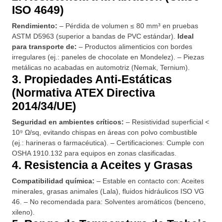
ISO 4649)
Rendimiento:
– Pérdida de volumen ≤ 80 mm³ en pruebas
ASTM D5963 (superior a bandas de PVC estándar).
Ideal
para transporte de:
– Productos alimenticios con bordes
irregulares (ej.: paneles de chocolate en Mondelez). – Piezas
metálicas no acabadas en automotriz (Nemak, Ternium).
3. Propiedades Anti-Estáticas
(Normativa ATEX Directiva
2014/34/UE)
Seguridad en ambientes críticos:
– Resistividad superficial <
10⁹ Ω/sq, evitando chispas en áreas con polvo combustible
(ej.: harineras o farmacéutica). – Certificaciones: Cumple con
OSHA 1910.132 para equipos en zonas clasificadas.
4. Resistencia a Aceites y Grasas
Compatibilidad química:
– Estable en contacto con: Aceites
minerales, grasas animales (Lala), fluidos hidráulicos ISO VG
46. – No recomendada para: Solventes aromáticos (benceno,
xileno).