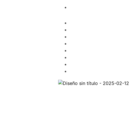
BANDA LIGERA
BANDA PESADA
ACCESORIOS
SERVICIOS
FABRICACIÓN
BLOG
NOSOTROS
CONTACTO